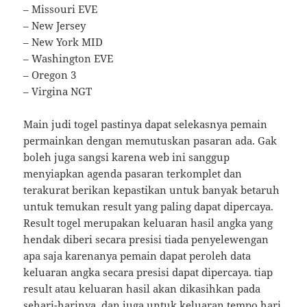
– Missouri EVE
– New Jersey
– New York MID
– Washington EVE
– Oregon 3
– Virgina NGT
Main judi togel pastinya dapat selekasnya pemain
permainkan dengan memutuskan pasaran ada. Gak
boleh juga sangsi karena web ini sanggup
menyiapkan agenda pasaran terkomplet dan
terakurat berikan kepastikan untuk banyak betaruh
untuk temukan result yang paling dapat dipercaya.
Result togel merupakan keluaran hasil angka yang
hendak diberi secara presisi tiada penyelewengan
apa saja karenanya pemain dapat peroleh data
keluaran angka secara presisi dapat dipercaya. tiap
result atau keluaran hasil akan dikasihkan pada
sehari-harinya, dan juga untuk keluaran tempo hari