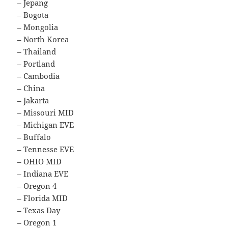
– Jepang
– Bogota
– Mongolia
– North Korea
– Thailand
– Portland
– Cambodia
– China
– Jakarta
– Missouri MID
– Michigan EVE
– Buffalo
– Tennesse EVE
– OHIO MID
– Indiana EVE
– Oregon 4
– Florida MID
– Texas Day
– Oregon 1