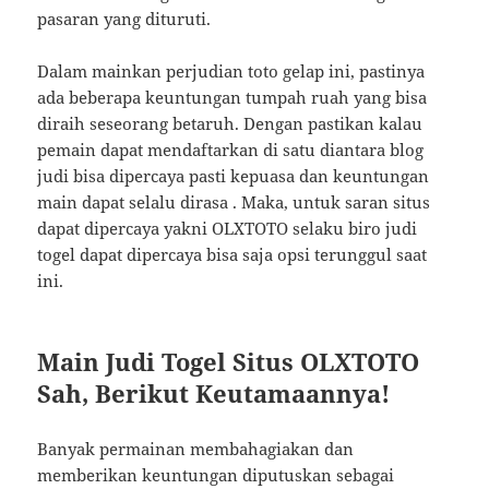
pasaran yang dituruti.
Dalam mainkan perjudian toto gelap ini, pastinya
ada beberapa keuntungan tumpah ruah yang bisa
diraih seseorang betaruh. Dengan pastikan kalau
pemain dapat mendaftarkan di satu diantara blog
judi bisa dipercaya pasti kepuasa dan keuntungan
main dapat selalu dirasa . Maka, untuk saran situs
dapat dipercaya yakni OLXTOTO selaku biro judi
togel dapat dipercaya bisa saja opsi terunggul saat
ini.
Main Judi Togel Situs OLXTOTO
Sah, Berikut Keutamaannya!
Banyak permainan membahagiakan dan
memberikan keuntungan diputuskan sebagai