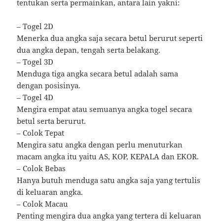
tentukan serta permainkan, antara lain yakni:
– Togel 2D
Menerka dua angka saja secara betul berurut seperti
dua angka depan, tengah serta belakang.
– Togel 3D
Menduga tiga angka secara betul adalah sama
dengan posisinya.
– Togel 4D
Mengira empat atau semuanya angka togel secara
betul serta berurut.
– Colok Tepat
Mengira satu angka dengan perlu menuturkan
macam angka itu yaitu AS, KOP, KEPALA dan EKOR.
– Colok Bebas
Hanya butuh menduga satu angka saja yang tertulis
di keluaran angka.
– Colok Macau
Penting mengira dua angka yang tertera di keluaran