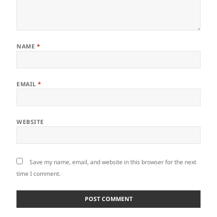
NAME
*
EMAIL
*
WEBSITE
Save my name, email, and website in this browser for the next
time I comment.