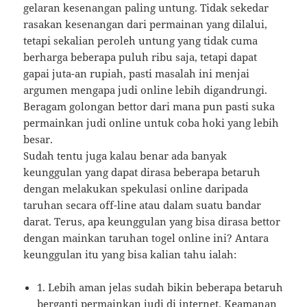
gelaran kesenangan paling untung. Tidak sekedar
rasakan kesenangan dari permainan yang dilalui,
tetapi sekalian peroleh untung yang tidak cuma
berharga beberapa puluh ribu saja, tetapi dapat
gapai juta-an rupiah, pasti masalah ini menjai
argumen mengapa judi online lebih digandrungi.
Beragam golongan bettor dari mana pun pasti suka
permainkan judi online untuk coba hoki yang lebih
besar.
Sudah tentu juga kalau benar ada banyak
keunggulan yang dapat dirasa beberapa betaruh
dengan melakukan spekulasi online daripada
taruhan secara off-line atau dalam suatu bandar
darat. Terus, apa keunggulan yang bisa dirasa bettor
dengan mainkan taruhan togel online ini? Antara
keunggulan itu yang bisa kalian tahu ialah:
1. Lebih aman jelas sudah bikin beberapa betaruh
berganti permainkan judi di internet. Keamanan