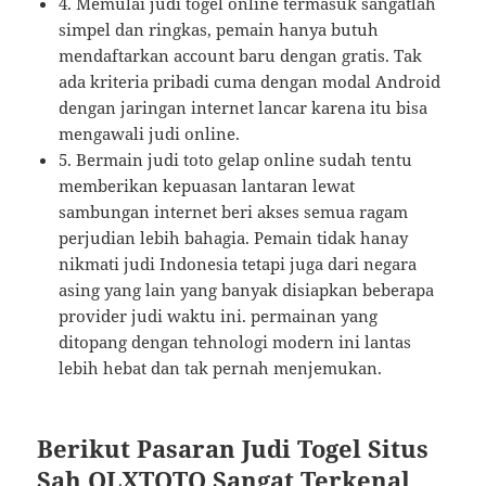
4. Memulai judi togel online termasuk sangatlah
simpel dan ringkas, pemain hanya butuh
mendaftarkan account baru dengan gratis. Tak
ada kriteria pribadi cuma dengan modal Android
dengan jaringan internet lancar karena itu bisa
mengawali judi online.
5. Bermain judi toto gelap online sudah tentu
memberikan kepuasan lantaran lewat
sambungan internet beri akses semua ragam
perjudian lebih bahagia. Pemain tidak hanay
nikmati judi Indonesia tetapi juga dari negara
asing yang lain yang banyak disiapkan beberapa
provider judi waktu ini. permainan yang
ditopang dengan tehnologi modern ini lantas
lebih hebat dan tak pernah menjemukan.
Berikut Pasaran Judi Togel Situs
Sah OLXTOTO Sangat Terkenal