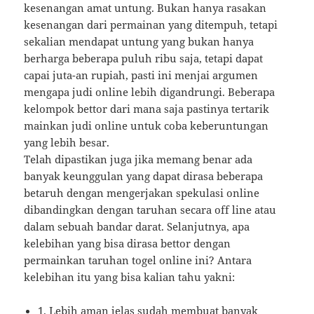
kesenangan amat untung. Bukan hanya rasakan
kesenangan dari permainan yang ditempuh, tetapi
sekalian mendapat untung yang bukan hanya
berharga beberapa puluh ribu saja, tetapi dapat
capai juta-an rupiah, pasti ini menjai argumen
mengapa judi online lebih digandrungi. Beberapa
kelompok bettor dari mana saja pastinya tertarik
mainkan judi online untuk coba keberuntungan
yang lebih besar.
Telah dipastikan juga jika memang benar ada
banyak keunggulan yang dapat dirasa beberapa
betaruh dengan mengerjakan spekulasi online
dibandingkan dengan taruhan secara off line atau
dalam sebuah bandar darat. Selanjutnya, apa
kelebihan yang bisa dirasa bettor dengan
permainkan taruhan togel online ini? Antara
kelebihan itu yang bisa kalian tahu yakni:
1. Lebih aman jelas sudah membuat banyak