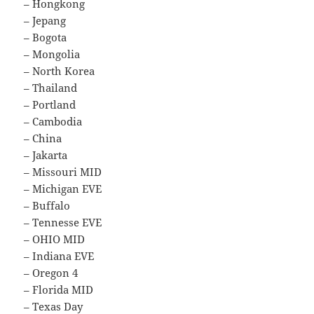
– Hongkong
– Jepang
– Bogota
– Mongolia
– North Korea
– Thailand
– Portland
– Cambodia
– China
– Jakarta
– Missouri MID
– Michigan EVE
– Buffalo
– Tennesse EVE
– OHIO MID
– Indiana EVE
– Oregon 4
– Florida MID
– Texas Day