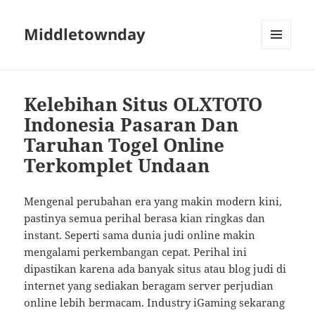
Middletownday
MENU
AND
WIDGETS
Kelebihan Situs OLXTOTO
Indonesia Pasaran Dan
Taruhan Togel Online
Terkomplet Undaan
Mengenal perubahan era yang makin modern kini,
pastinya semua perihal berasa kian ringkas dan
instant. Seperti sama dunia judi online makin
mengalami perkembangan cepat. Perihal ini
dipastikan karena ada banyak situs atau blog judi di
internet yang sediakan beragam server perjudian
online lebih bermacam. Industry iGaming sekarang