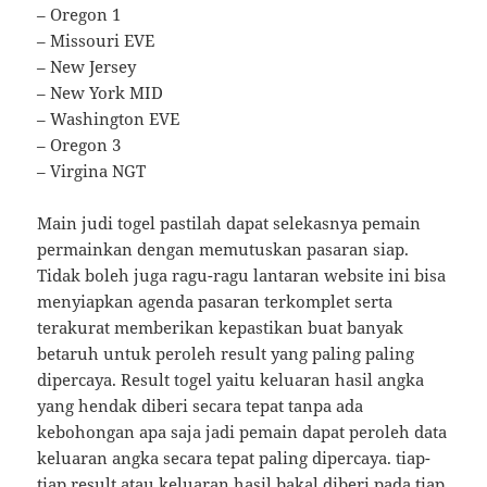
– Oregon 1
– Missouri EVE
– New Jersey
– New York MID
– Washington EVE
– Oregon 3
– Virgina NGT
Main judi togel pastilah dapat selekasnya pemain
permainkan dengan memutuskan pasaran siap.
Tidak boleh juga ragu-ragu lantaran website ini bisa
menyiapkan agenda pasaran terkomplet serta
terakurat memberikan kepastikan buat banyak
betaruh untuk peroleh result yang paling paling
dipercaya. Result togel yaitu keluaran hasil angka
yang hendak diberi secara tepat tanpa ada
kebohongan apa saja jadi pemain dapat peroleh data
keluaran angka secara tepat paling dipercaya. tiap-
tiap result atau keluaran hasil bakal diberi pada tiap