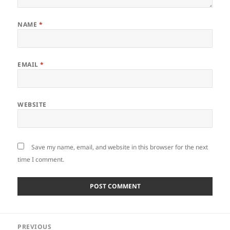
NAME
*
EMAIL
*
WEBSITE
Save my name, email, and website in this browser for the next
time I comment.
Post
PREVIOUS