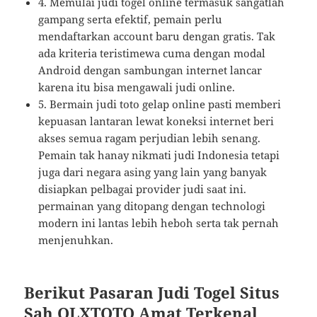
4. Memulai judi togel online termasuk sangatlah
gampang serta efektif, pemain perlu
mendaftarkan account baru dengan gratis. Tak
ada kriteria teristimewa cuma dengan modal
Android dengan sambungan internet lancar
karena itu bisa mengawali judi online.
5. Bermain judi toto gelap online pasti memberi
kepuasan lantaran lewat koneksi internet beri
akses semua ragam perjudian lebih senang.
Pemain tak hanay nikmati judi Indonesia tetapi
juga dari negara asing yang lain yang banyak
disiapkan pelbagai provider judi saat ini.
permainan yang ditopang dengan technologi
modern ini lantas lebih heboh serta tak pernah
menjenuhkan.
Berikut Pasaran Judi Togel Situs
Sah OLXTOTO Amat Terkenal