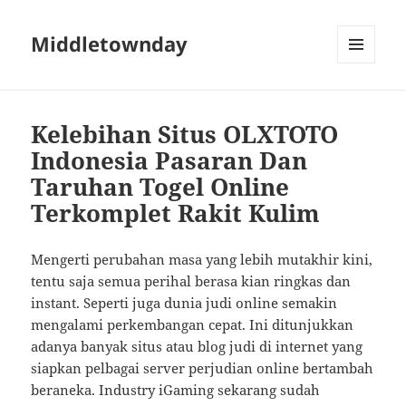
Middletownday
MENU
AND
WIDGETS
Kelebihan Situs OLXTOTO
Indonesia Pasaran Dan
Taruhan Togel Online
Terkomplet Rakit Kulim
Mengerti perubahan masa yang lebih mutakhir kini,
tentu saja semua perihal berasa kian ringkas dan
instant. Seperti juga dunia judi online semakin
mengalami perkembangan cepat. Ini ditunjukkan
adanya banyak situs atau blog judi di internet yang
siapkan pelbagai server perjudian online bertambah
beraneka. Industry iGaming sekarang sudah