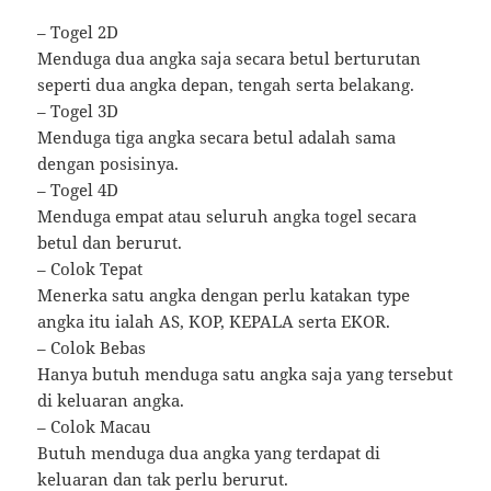
– Togel 2D
Menduga dua angka saja secara betul berturutan
seperti dua angka depan, tengah serta belakang.
– Togel 3D
Menduga tiga angka secara betul adalah sama
dengan posisinya.
– Togel 4D
Menduga empat atau seluruh angka togel secara
betul dan berurut.
– Colok Tepat
Menerka satu angka dengan perlu katakan type
angka itu ialah AS, KOP, KEPALA serta EKOR.
– Colok Bebas
Hanya butuh menduga satu angka saja yang tersebut
di keluaran angka.
– Colok Macau
Butuh menduga dua angka yang terdapat di
keluaran dan tak perlu berurut.