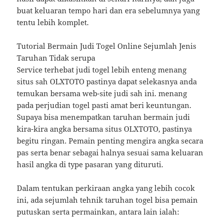
buat keluaran tempo hari dan era sebelumnya yang
tentu lebih komplet.
Tutorial Bermain Judi Togel Online Sejumlah Jenis
Taruhan Tidak serupa
Service terhebat judi togel lebih enteng menang
situs sah OLXTOTO pastinya dapat selekasnya anda
temukan bersama web-site judi sah ini. menang
pada perjudian togel pasti amat beri keuntungan.
Supaya bisa menempatkan taruhan bermain judi
kira-kira angka bersama situs OLXTOTO, pastinya
begitu ringan. Pemain penting mengira angka secara
pas serta benar sebagai halnya sesuai sama keluaran
hasil angka di type pasaran yang dituruti.
Dalam tentukan perkiraan angka yang lebih cocok
ini, ada sejumlah tehnik taruhan togel bisa pemain
putuskan serta permainkan, antara lain ialah: