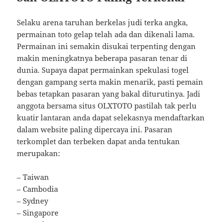
Selaku arena taruhan berkelas judi terka angka,
permainan toto gelap telah ada dan dikenali lama.
Permainan ini semakin disukai terpenting dengan
makin meningkatnya beberapa pasaran tenar di
dunia. Supaya dapat permainkan spekulasi togel
dengan gampang serta makin menarik, pasti pemain
bebas tetapkan pasaran yang bakal diturutinya. Jadi
anggota bersama situs OLXTOTO pastilah tak perlu
kuatir lantaran anda dapat selekasnya mendaftarkan
dalam website paling dipercaya ini. Pasaran
terkomplet dan terbeken dapat anda tentukan
merupakan:
– Taiwan
– Cambodia
– Sydney
– Singapore