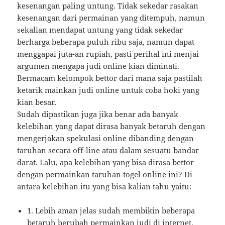
kesenangan paling untung. Tidak sekedar rasakan
kesenangan dari permainan yang ditempuh, namun
sekalian mendapat untung yang tidak sekedar
berharga beberapa puluh ribu saja, namun dapat
menggapai juta-an rupiah, pasti perihal ini menjai
argumen mengapa judi online kian diminati.
Bermacam kelompok bettor dari mana saja pastilah
ketarik mainkan judi online untuk coba hoki yang
kian besar.
Sudah dipastikan juga jika benar ada banyak
kelebihan yang dapat dirasa banyak betaruh dengan
mengerjakan spekulasi online dibanding dengan
taruhan secara off-line atau dalam sesuatu bandar
darat. Lalu, apa kelebihan yang bisa dirasa bettor
dengan permainkan taruhan togel online ini? Di
antara kelebihan itu yang bisa kalian tahu yaitu:
1. Lebih aman jelas sudah membikin beberapa
betaruh berubah permainkan judi di internet.