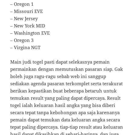
– Oregon 1
– Missouri EVE
– New Jersey
– New York MID
– Washington EVE
– Oregon 3
– Virgina NGT
Main judi togel pasti dapat selekasnya pemain
permainkan dengan memutuskan pasaran siap. Gak
boleh juga ragu-ragu sebab web ini sanggup
sediakan agenda pasaran terkomplet serta terakurat
berikan kepastikan buat beberapa betaruh untuk
temukan result yang paling dapat dipercaya. Result
togel ialah keluaran hasil angka yang bisa diberi
secara tepat tanpa kebohongan apa saja karenanya
pemain dapat temukan data keluaran angka secara
tepat paling dipercaya. tiap-tiap result atau keluaran
hasil dapat dikasihkan di sehari-harinya, dan juga