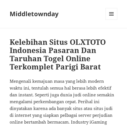
Middletownday
MENU
AND
WIDGETS
Kelebihan Situs OLXTOTO
Indonesia Pasaran Dan
Taruhan Togel Online
Terkomplet Parigi Barat
Mengenali kemajuan masa yang lebih modern
waktu ini, tentulah semua hal berasa lebih efektif
dan instant. Seperti juga dunia judi online semakin
mengalami perkembangan cepat. Perihal ini
dinyatakan karena ada banyak situs atau situs judi
di internet yang siapkan pelbagai server perjudian
online bertambah bermacam. Industry iGaming