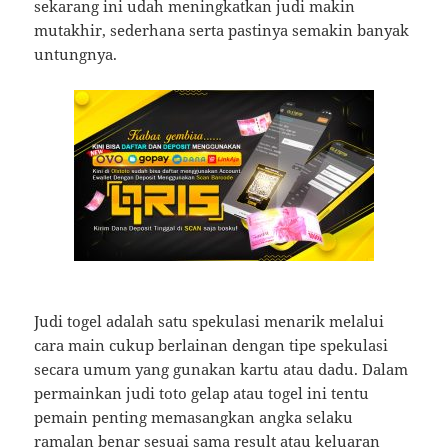
sekarang ini udah meningkatkan judi makin
mutakhir, sederhana serta pastinya semakin banyak
untungnya.
Judi togel adalah satu spekulasi menarik melalui
cara main cukup berlainan dengan tipe spekulasi
secara umum yang gunakan kartu atau dadu. Dalam
permainkan judi toto gelap atau togel ini tentu
pemain penting memasangkan angka selaku
ramalan benar sesuai sama result atau keluaran