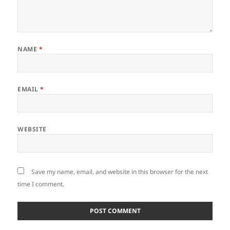
NAME
*
EMAIL
*
WEBSITE
Save my name, email, and website in this browser for the next
time I comment.