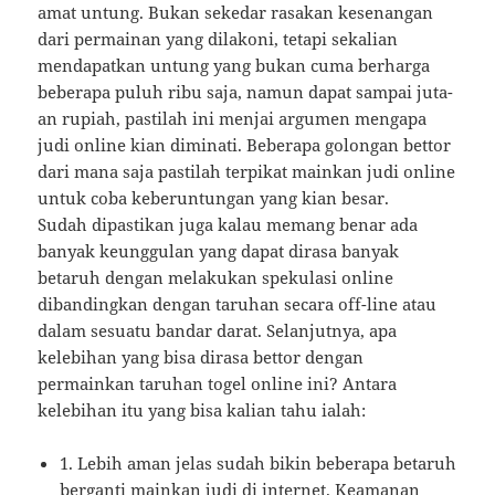
amat untung. Bukan sekedar rasakan kesenangan
dari permainan yang dilakoni, tetapi sekalian
mendapatkan untung yang bukan cuma berharga
beberapa puluh ribu saja, namun dapat sampai juta-
an rupiah, pastilah ini menjai argumen mengapa
judi online kian diminati. Beberapa golongan bettor
dari mana saja pastilah terpikat mainkan judi online
untuk coba keberuntungan yang kian besar.
Sudah dipastikan juga kalau memang benar ada
banyak keunggulan yang dapat dirasa banyak
betaruh dengan melakukan spekulasi online
dibandingkan dengan taruhan secara off-line atau
dalam sesuatu bandar darat. Selanjutnya, apa
kelebihan yang bisa dirasa bettor dengan
permainkan taruhan togel online ini? Antara
kelebihan itu yang bisa kalian tahu ialah:
1. Lebih aman jelas sudah bikin beberapa betaruh
berganti mainkan judi di internet. Keamanan