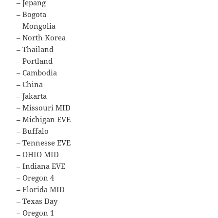
– Jepang
– Bogota
– Mongolia
– North Korea
– Thailand
– Portland
– Cambodia
– China
– Jakarta
– Missouri MID
– Michigan EVE
– Buffalo
– Tennesse EVE
– OHIO MID
– Indiana EVE
– Oregon 4
– Florida MID
– Texas Day
– Oregon 1