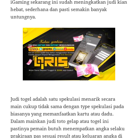
iGaming sekarang ini sudah meningkatkan judi kian
hebat, sederhana dan pasti semakin banyak
untungnya.
Judi togel adalah satu spekulasi menarik secara
main cukup tidak sama dengan type spekulasi pada
biasanya yang memanfaatkan kartu atau dadu.
Dalam mainkan judi toto gelap atau togel ini
pastinya pemain butuh menempatkan angka selaku
prakiraan pas sesuai result atau keluaran angka di