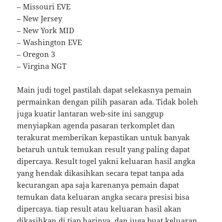
– Missouri EVE
– New Jersey
– New York MID
– Washington EVE
– Oregon 3
– Virgina NGT
Main judi togel pastilah dapat selekasnya pemain
permainkan dengan pilih pasaran ada. Tidak boleh
juga kuatir lantaran web-site ini sanggup
menyiapkan agenda pasaran terkomplet dan
terakurat memberikan kepastikan untuk banyak
betaruh untuk temukan result yang paling dapat
dipercaya. Result togel yakni keluaran hasil angka
yang hendak dikasihkan secara tepat tanpa ada
kecurangan apa saja karenanya pemain dapat
temukan data keluaran angka secara presisi bisa
dipercaya. tiap result atau keluaran hasil akan
dikasihkan di tiap harinya, dan juga buat keluaran