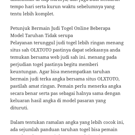
tempo hari serta kurun waktu sebelumnya yang
tentu lebih komplet.
Petunjuk Bermain Judi Togel Online Beberapa
Model Taruhan Tidak serupa
Pelayanan terunggul judi togel lebih ringan menang
situs sah OLXTOTO pastinya dapat selekasnya anda
temukan bersama web judi sah ini. menang pada
perjudian togel pastinya begitu memberi
keuntungan. Agar bisa menempatkan taruhan
bermain judi terka angka bersama situs OLXTOTO,
pastilah amat ringan. Pemain perlu menerka angka
secara benar serta pas sebagai halnya sama dengan
keluaran hasil angka di model pasaran yang
dituruti.
Dalam tentukan ramalan angka yang lebih cocok ini,
ada sejumlah panduan taruhan togel bisa pemain