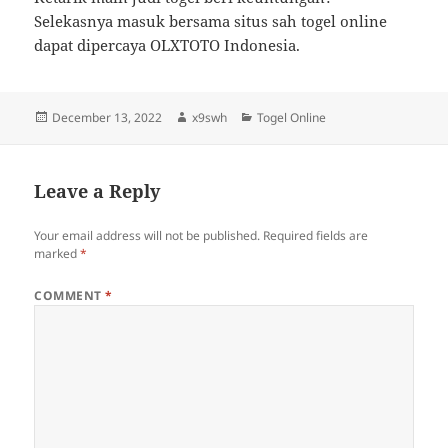
Selekasnya masuk bersama situs sah togel online
dapat dipercaya OLXTOTO Indonesia.
Posted
Author
Categories
December 13, 2022
x9swh
Togel Online
on
Leave a Reply
Your email address will not be published.
Required fields are
marked
*
COMMENT
*