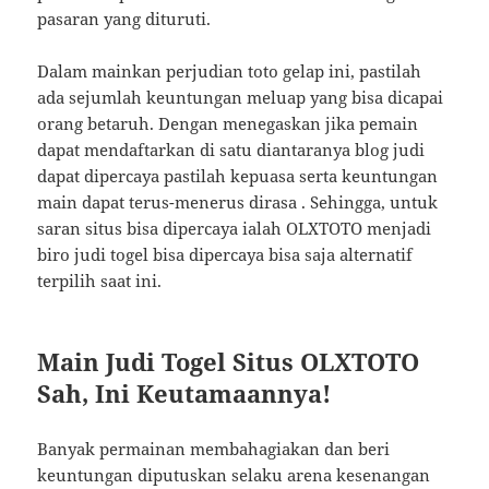
pasaran yang dituruti.
Dalam mainkan perjudian toto gelap ini, pastilah
ada sejumlah keuntungan meluap yang bisa dicapai
orang betaruh. Dengan menegaskan jika pemain
dapat mendaftarkan di satu diantaranya blog judi
dapat dipercaya pastilah kepuasa serta keuntungan
main dapat terus-menerus dirasa . Sehingga, untuk
saran situs bisa dipercaya ialah OLXTOTO menjadi
biro judi togel bisa dipercaya bisa saja alternatif
terpilih saat ini.
Main Judi Togel Situs OLXTOTO
Sah, Ini Keutamaannya!
Banyak permainan membahagiakan dan beri
keuntungan diputuskan selaku arena kesenangan