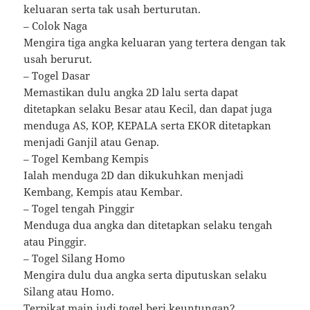
keluaran serta tak usah berturutan.
– Colok Naga
Mengira tiga angka keluaran yang tertera dengan tak
usah berurut.
– Togel Dasar
Memastikan dulu angka 2D lalu serta dapat
ditetapkan selaku Besar atau Kecil, dan dapat juga
menduga AS, KOP, KEPALA serta EKOR ditetapkan
menjadi Ganjil atau Genap.
– Togel Kembang Kempis
Ialah menduga 2D dan dikukuhkan menjadi
Kembang, Kempis atau Kembar.
– Togel tengah Pinggir
Menduga dua angka dan ditetapkan selaku tengah
atau Pinggir.
– Togel Silang Homo
Mengira dulu dua angka serta diputuskan selaku
Silang atau Homo.
Terpikat main judi togel beri keuntungan?