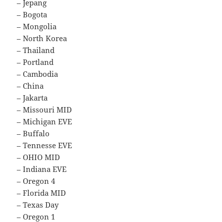
– Jepang
– Bogota
– Mongolia
– North Korea
– Thailand
– Portland
– Cambodia
– China
– Jakarta
– Missouri MID
– Michigan EVE
– Buffalo
– Tennesse EVE
– OHIO MID
– Indiana EVE
– Oregon 4
– Florida MID
– Texas Day
– Oregon 1