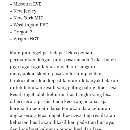
– Missouri EVE
– New Jersey
– New York MID
– Washington EVE
– Oregon 3
– Virgina NGT
Main judi togel pasti dapat lekas pemain
permainkan dengan pilih pasaran ada. Tidak boleh
juga ragu-ragu lantaran web ini sanggup
menyiapkan skedul pasaran terkomplet dan
terakurat berikan kepastikan untuk banyak betaruh
untuk temukan result yang paling paling dipercaya.
Result togel ialah keluaran hasil angka yang bisa
diberi secara presisi tiada kecurangan apa saja
karena itu pemain dapat temukan data keluaran
angka secara tepat dapat dipercaya. tiap result atau
keluaran hasil akan dikasihkan pada tiap harinya,
dan juga buat keluaran tempo hari dan fase