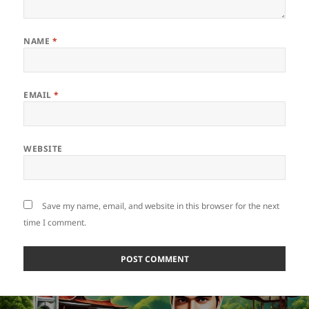
NAME
*
EMAIL
*
WEBSITE
Save my name, email, and website in this browser for the next
time I comment.
Post