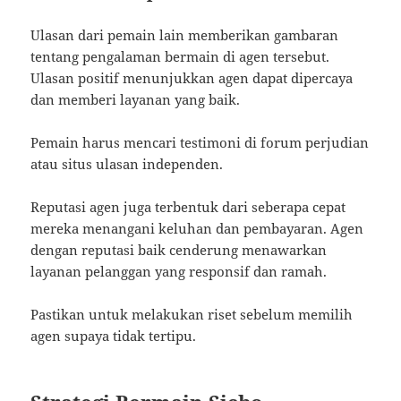
Ulasan dari pemain lain memberikan gambaran
tentang pengalaman bermain di agen tersebut.
Ulasan positif menunjukkan agen dapat dipercaya
dan memberi layanan yang baik.
Pemain harus mencari testimoni di forum perjudian
atau situs ulasan independen.
Reputasi agen juga terbentuk dari seberapa cepat
mereka menangani keluhan dan pembayaran. Agen
dengan reputasi baik cenderung menawarkan
layanan pelanggan yang responsif dan ramah.
Pastikan untuk melakukan riset sebelum memilih
agen supaya tidak tertipu.