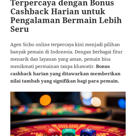
Terpercaya dengan Bonus
Cashback Harian untuk
Pengalaman Bermain Lebih
Seru
Agen Sicbo online terpercaya kini menjadi pilihan
banyak pemain di Indonesia. Dengan berbagai fitur
menarik dan layanan yang aman, pemain bisa
menikmati permainan tanpa khawatir.
Bonus
cashback harian yang ditawarkan memberikan
nilai tambah yang signifikan bagi para pemain.