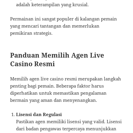
adalah keterampilan yang krusial.
Permainan ini sangat populer di kalangan pemain
yang mencari tantangan dan memerlukan
pemikiran strategis.
Panduan Memilih Agen Live
Casino Resmi
Memilih agen live casino resmi merupakan langkah
penting bagi pemain. Beberapa faktor harus
diperhatikan untuk memastikan pengalaman
bermain yang aman dan menyenangkan.
Lisensi dan Regulasi
Pastikan agen memiliki lisensi yang valid. Lisensi
dari badan pengawas terpercaya menunjukkan