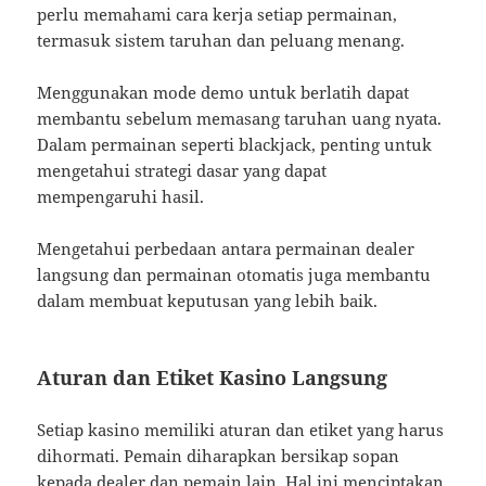
perlu memahami cara kerja setiap permainan,
termasuk sistem taruhan dan peluang menang.
Menggunakan mode demo untuk berlatih dapat
membantu sebelum memasang taruhan uang nyata.
Dalam permainan seperti blackjack, penting untuk
mengetahui strategi dasar yang dapat
mempengaruhi hasil.
Mengetahui perbedaan antara permainan dealer
langsung dan permainan otomatis juga membantu
dalam membuat keputusan yang lebih baik.
Aturan dan Etiket Kasino Langsung
Setiap kasino memiliki aturan dan etiket yang harus
dihormati. Pemain diharapkan bersikap sopan
kepada dealer dan pemain lain. Hal ini menciptakan