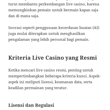
turut membantu perkembangan live casino, karena
memungkinkan pemain untuk bermain kapan saja
dan di mana saja.
Inovasi seperti penggunaan kecerdasan buatan (AI)
juga mulai diterapkan untuk menghasilkan
pengalaman yang lebih personal bagi pemain.
Kriteria Live Casino yang Resmi
Ketika mencari live casino resmi, penting untuk
mempertimbangkan beberapa kriteria kunci. Aspek-
aspek ini meliputi lisensi, keamanan data, serta
keadilan permainan yang teratur.
Lisensi dan Regulasi