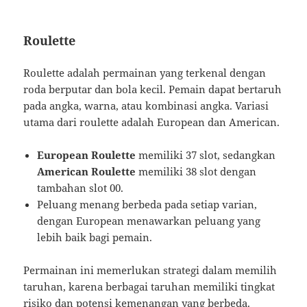
Roulette
Roulette adalah permainan yang terkenal dengan
roda berputar dan bola kecil. Pemain dapat bertaruh
pada angka, warna, atau kombinasi angka. Variasi
utama dari roulette adalah European dan American.
European Roulette
memiliki 37 slot, sedangkan
American Roulette
memiliki 38 slot dengan
tambahan slot 00.
Peluang menang berbeda pada setiap varian,
dengan European menawarkan peluang yang
lebih baik bagi pemain.
Permainan ini memerlukan strategi dalam memilih
taruhan, karena berbagai taruhan memiliki tingkat
risiko dan potensi kemenangan yang berbeda.