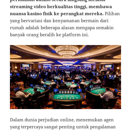
streaming video berkualitas tinggi, membawa
nuansa kasino fisik ke perangkat mereka.
Pilihan
yang bervariasi dan kenyamanan bermain dari
rumah adalah beberapa alasan mengapa semakin
banyak orang beralih ke platform ini.
Dalam dunia perjudian online, menemukan agen
yang terpercaya sangat penting untuk pengalaman