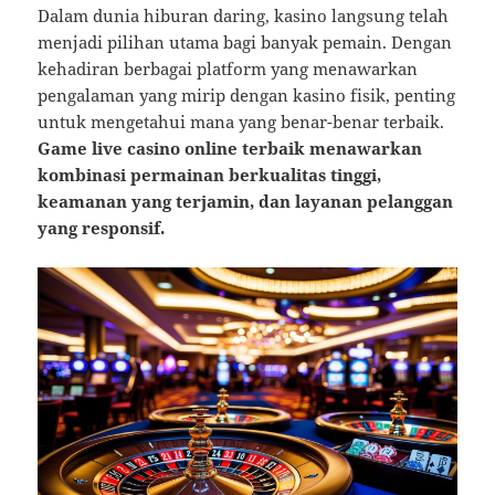
Dalam dunia hiburan daring, kasino langsung telah
menjadi pilihan utama bagi banyak pemain. Dengan
kehadiran berbagai platform yang menawarkan
pengalaman yang mirip dengan kasino fisik, penting
untuk mengetahui mana yang benar-benar terbaik.
Game live casino online terbaik menawarkan
kombinasi permainan berkualitas tinggi,
keamanan yang terjamin, dan layanan pelanggan
yang responsif.