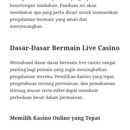
keuntungan tambahan. Panduan ini akan
membahas apa yang perlu dicari untuk memastikan
pengalaman bermain yang aman dan
menyenangkan.
Dasar-Dasar Bermain Live Casino
Memahami dasar-dasar bermain live casino sangat
penting bagi pemain yang ingin meningkatkan
pengalaman mereka. Pemilihan kasino yang tepat,
pengetahuan tentang permainan, dan pemahaman
tentang aturan serta etiket dapat membuat
perbedaan besar dalam permainan.
Memilih Kasino Online yang Tepat