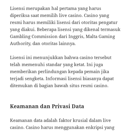
Lisensi merupakan hal pertama yang harus
diperiksa saat memilih live casino. Casino yang
resmi harus memiliki lisensi dari otoritas pengatur
yang diakui. Beberapa lisensi yang dikenal termasuk
Gambling Commission dari Inggris, Malta Gaming
Authority, dan otoritas lainnya.
Lisensi ini menunjukkan bahwa casino tersebut
telah memenuhi standar yang ketat. Ini juga
memberikan perlindungan kepada pemain jika
terjadi sengketa. Informasi lisensi biasanya dapat
ditemukan di bagian bawah situs resmi casino.
Keamanan dan Privasi Data
Keamanan data adalah faktor krusial dalam live
casino. Casino harus menggunakan enkripsi yang