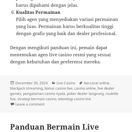
harus dipahami dengan jelas.
Kualitas Permainan
Pilih agen yang menyediakan variasi permainan
yang luas. Permainan harus berkualitas tinggi
dengan grafis yang baik dan dealer profesional.
Dengan mengikuti panduan ini, pemain dapat
menemukan agen live casino resmi yang sesuai
dengan kebutuhan dan preferensi mereka.
Posted
Categories
Tags
December 30, 2024
Live Casino
baccarat online
,
on
blackjack streaming
,
bonus casino live
,
casino online
,
live dealer
games
,
pengalaman casino nyata
,
poker dealer langsung
,
roulette
live
,
strategi bermain casino
,
teknologi casino live
on Agen Live Casino Resmi: Panduan Lengkap untuk 
Leave a comment
Panduan Bermain Live