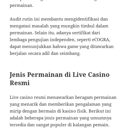
permainan.
Audit rutin ini membantu mengidentifikasi dan
mengatasi masalah yang mungkin timbul dalam
permainan. Selain itu, adanya sertifikat dari
lembaga pengujian independen, seperti eCOGRA,
dapat menunjukkan bahwa game yang ditawarkan
berjalan secara adil dan seimbang.
Jenis Permainan di Live Casino
Resmi
Live casino resmi menawarkan beragam permainan
yang menarik dan memberikan pengalaman yang
mirip dengan bermain di kasino fisik. Berikut ini
adalah beberapa jenis permainan yang umumnya
tersedia dan sangat populer di kalangan pemain.