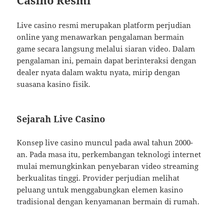
Live casino resmi merupakan platform perjudian
online yang menawarkan pengalaman bermain
game secara langsung melalui siaran video. Dalam
pengalaman ini, pemain dapat berinteraksi dengan
dealer nyata dalam waktu nyata, mirip dengan
suasana kasino fisik.
Sejarah Live Casino
Konsep live casino muncul pada awal tahun 2000-
an. Pada masa itu, perkembangan teknologi internet
mulai memungkinkan penyebaran video streaming
berkualitas tinggi. Provider perjudian melihat
peluang untuk menggabungkan elemen kasino
tradisional dengan kenyamanan bermain di rumah.