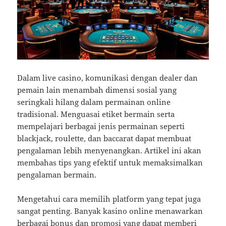
Dalam live casino, komunikasi dengan dealer dan
pemain lain menambah dimensi sosial yang
seringkali hilang dalam permainan online
tradisional. Menguasai etiket bermain serta
mempelajari berbagai jenis permainan seperti
blackjack, roulette, dan baccarat dapat membuat
pengalaman lebih menyenangkan. Artikel ini akan
membahas tips yang efektif untuk memaksimalkan
pengalaman bermain.
Mengetahui cara memilih platform yang tepat juga
sangat penting. Banyak kasino online menawarkan
berbagai bonus dan promosi yang dapat memberi