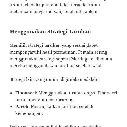
untuk tetap disiplin dan tidak tergoda untuk
melampaui anggaran yang telah ditetapkan.
Menggunakan Strategi Taruhan
Memilih strategi taruhan yang sesuai dapat
mempengaruhi hasil permainan. Pemain sering
menggunakan strategi seperti Martingale, di mana
mereka menggandakan taruhan setelah kalah.
Strategi lain yang umum digunakan adalah:
Fibonacci:
Menggunakan urutan angka Fibonacci
untuk menentukan taruhan.
Paroli:
Meningkatkan taruhan setelah
kemenangan.
Setiap strategi memiliki kelebihan dan risiko